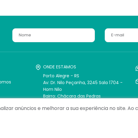
ONDE ESTAMOS
Porto Alegre - RS
omos
Av: Dr. Nilo Peçanha, 3245 Sala 1704 -
Hom Nilo
Bairro: Chácara das Pedras
CEP: 91330-001
lizar anúncios e melhorar a sua experiência no site. A
São Paulo - SP
s
Rua Funchal, 411
Bairro: Vila Olímpia
CEP: 04551-060